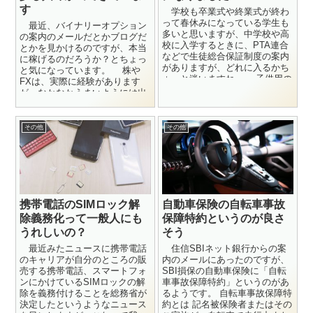
す
学校も卒業式や終業式が終わ
って春休みになっている学生も
最近、バイナリーオプション
多いと思いますが、中学校や高
の案内のメールだとかブログだ
校に入学するときに、PTA連合
とかを見かけるのですが、本当
などで生徒総合保証制度の案内
に稼げるのだろうか？とちょっ
がありますが、どれに入るかち
と気になっています。 株や
ょっと迷いますね。 子供用の
FXは、実際に経験があります
保険は、他の日本生命とかで入
が、なかなかうまいようには出
ってい...
来なくて稼ぐことが出来ません
で、最近は...
その他
その他
携帯電話のSIMロック解
自動車保険の自転車事故
除義務化って一般人にも
保障特約というのが良さ
うれしいの？
そう
最近みたニュースに携帯電話
住信SBIネット銀行からの案
のキャリアが自分のところの販
内のメールにあったのですが、
売する携帯電話、スマートフォ
SBI損保の自動車保険に「自転
ンにかけているSIMロックの解
車事故保障特約」というのがあ
除を義務付けることを総務省が
るようです。 自転車事故保障特
決定したというようなニュース
約とは 記名被保険者またはその