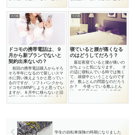
を目にしますが、これって我々
ご家族が、自転車で走行中また
のような一般ユーザーにも嬉し
は搭乗中の事故により他人を
い事なのだろう...
ケ...
その他
その他
ドコモの携帯電話は、９
寝ていると腰が痛くなる
月から新プランでないと
のはどうしてだろう？
契約出来ないの？
最近夜寝ていると腰が痛いの
がちょっと気になります。 そ
前回の携帯電話購入からそろ
の辺に寝転んでいる時では無く
そろ半年になるので新しいスマ
て、就寝中ということなのです
ホに買い換えようかと思ってい
が、敷ふとんの問題なのだろう
るのですが、ソフトバンクから
か？ 今使っている敷ふとん
ドコモのMNPしようと思ってい
は、低反発のマットなのです
ますが、８月中に移らないと旧
が、厚みが7センチとか8センチ
プランでの契約が出来ないみた
程...
いですね。 新しいプランは電
話と沢...
学生の自転車保険の時期になりました