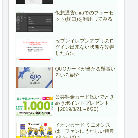
仮想通貨chiaでのフォーセ
ット(蛇口)を利用してみる
セブンイレブンアプリのロ
グイン出来ない状態を改善
した方法
QUOカードが当たる懸賞い
ろいろ紹介
公共料金カード払いでとき
めきポイントプレゼント
【2019/3/21～6/20】
イオンカード ミニオンズ
は、ファンにうれしい特典
がいっぱい