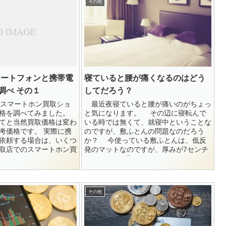
その他
)スマートフォンと携帯電
寝ていると腰が痛くなるのはどう
調べ その１
してだろう？
スマートホン買取ショ
最近夜寝ていると腰が痛いのがちょっ
格を調べてみました。
と気になります。 その辺に寝転んで
てと当然買取価格は変わ
いる時では無くて、就寝中ということな
考価格です。 実際に携
のですが、敷ふとんの問題なのだろう
依頼する場合は、いくつ
か？ 今使っている敷ふとんは、低反
取店でのスマートホン買
発のマットなのですが、厚みが7センチ
てみ...
とか8センチ程...
その他