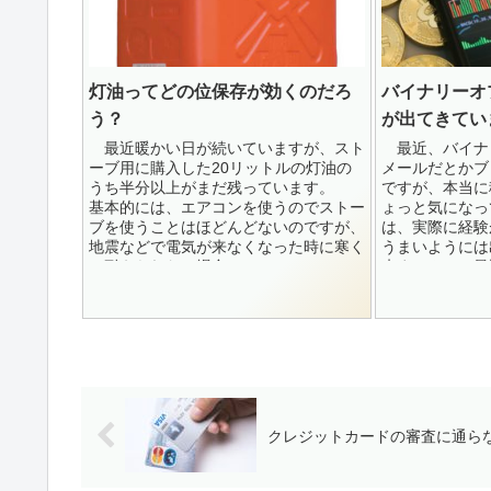
灯油ってどの位保存が効くのだろ
バイナリーオ
う？
が出てきてい
最近暖かい日が続いていますが、スト
最近、バイナ
ーブ用に購入した20リットルの灯油の
メールだとかブ
うち半分以上がまだ残っています。
ですが、本当に
基本的には、エアコンを使うのでストー
ょっと気になっ
ブを使うことはほどんどないのですが、
は、実際に経験
地震などで電気が来なくなった時に寒く
うまいようには
て耐えられない場合...
来ませんで、最近
クレジットカードの審査に通ら