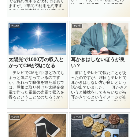
でも解約出来ると便利ではあり
は、低反発のマットなのです
ますが、2年間の利用を約束す
が、厚みが7センチとか8センチ
ることで基本料金などが割引に
程...
なっているんだから途中で解約
すると違約...
その他
その他
太陽光で1000万の収入と
耳かきはしないほうが良
かってCMが気になる
い？
テレビでCMを2回ほどみてち
前にもテレビで観たことがあ
ょっと気になっているのです
ったのですが、昨日もテレビで
が、あれって映像を観た感じで
耳かきはしない方が良いという
は、屋根に取り付けた太陽光発
話が出ていました。 耳かきと
電で作った電気の売電で収入を
いうと膝枕をしてもらいながら
得るということなのだろうか？
耳かきするというイメージがあ
よく覚えていないのですが、
りますが、私も耳かきが好きで
1000万円を何年計画で収入とす
作業机はもちろんこたつや車に
るの...
もすぐに...
その他
その他