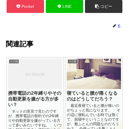
Pocket
LINE
コピー
K
関連記事
その他
その他
携帯電話の2年縛りやその
寝ていると腰が痛くなる
自動更新を嫌がる方が多
のはどうしてだろう？
い？
最近夜寝ていると腰が痛いの
がちょっと気になります。 そ
ネットの意見で見たのです
の辺に寝転んでいる時では無く
が、携帯電話の契約での2年縛
て、就寝中ということなのです
りや自動更新を嫌がっている方
が、敷ふとんの問題なのだろう
って多いみたいですね。 いつ
か？ 今使っている敷ふとん