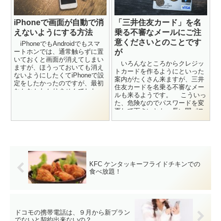
iPhoneで画面が自動で消
「三井住友カード」を名
えないようにする方法
乗る不審なメールにご注
意くださいとのことです
iPhoneでもAndroidでもスマ
ートホンでは、通常触らずに置
が
いておくと画面が消えてしまい
いろんなところからクレジッ
ますが、ほうっておいても消え
トカードを作るようにといった
ないようにしたくてiPhoneで設
案内がたくさん来ますが、三井
定をしたかったのですが、最初
住友カードを名乗る不審なメー
なかなかわかりませんでした。
ルも来るようです。 こういっ
アンドロイドの端...
た、危険なのでパスワードを変
更して下さいとか、長い間パス
ワードが変更されていないので
変更して...
KFC ケンタッキーフライドチキンでの
食べ放題！
ドコモの携帯電話は、９月から新プラン
でないと契約出来ないの？