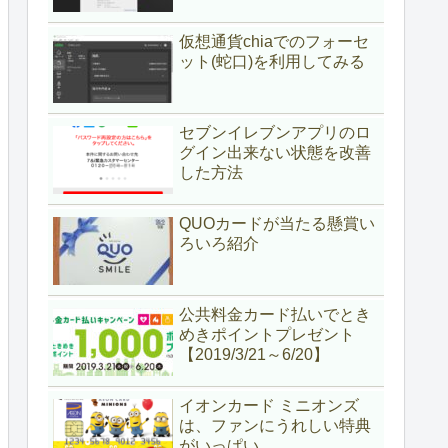
仮想通貨chiaでのフォーセ
ット(蛇口)を利用してみる
セブンイレブンアプリのロ
グイン出来ない状態を改善
した方法
QUOカードが当たる懸賞い
ろいろ紹介
公共料金カード払いでとき
めきポイントプレゼント
【2019/3/21～6/20】
イオンカード ミニオンズ
は、ファンにうれしい特典
がいっぱい