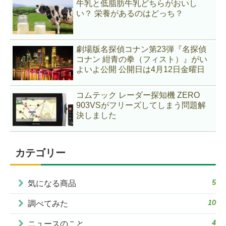
牛乳と低脂肪牛乳どちらがおいし
い？ 栄養があるのはどっち？
劇場版名探偵コナン第23弾『名探偵
コナン 紺青の拳（フィスト）』がい
よいよ公開 公開日は4月12日金曜日
コムテック レーダー探知機 ZERO
903VSがフリーズしてしまう問題解
決しました
カテゴリー
5
気になる商品
10
調べてみた
4
ニュースのこと