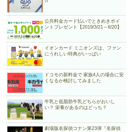
介
公共料金カード払いでときめきポイ
ントプレゼント【2019/3/21～6/20】
イオンカード ミニオンズは、ファン
にうれしい特典がいっぱい
ドコモの新料金で 家族4人の場合に安
くなるか検討してみました
牛乳と低脂肪牛乳どちらがおいし
い？ 栄養があるのはどっち？
劇場版名探偵コナン第23弾『名探偵